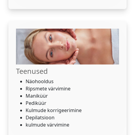
Teenused
Näohooldus
Ripsmete värvimine
Maniküür
Pediküür
Kulmude korrigeerimine
Depilatsioon
kulmude värvimine