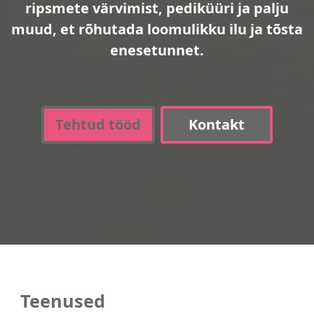
ripsmete värvimist, pediküüri ja palju
muud, et rõhutada loomulikku ilu ja tõsta
enesetunnet.
Tehtud tööd
Kontakt
Teenused