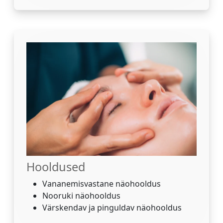
Hooldused
Vananemisvastane näohooldus
Nooruki näohooldus
Värskendav ja pinguldav näohooldus