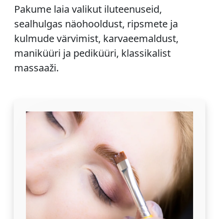
Pakume laia valikut iluteenuseid,
sealhulgas näohooldust, ripsmete ja
kulmude värvimist, karvaeemaldust,
maniküüri ja pediküüri, klassikalist
massaaži.