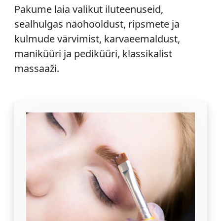
Pakume laia valikut iluteenuseid,
sealhulgas näohooldust, ripsmete ja
kulmude värvimist, karvaeemaldust,
maniküüri ja pediküüri, klassikalist
massaaži.