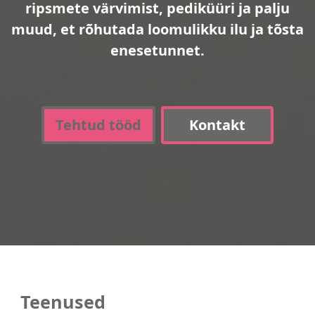
ripsmete värvimist, pediküüri ja palju
muud, et rõhutada loomulikku ilu ja tõsta
enesetunnet.
Tehtud tööd
Kontakt
Teenused