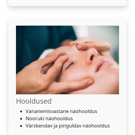
Hooldused
Vananemisvastane näohooldus
Nooruki näohooldus
Värskendav ja pinguldav näohooldus