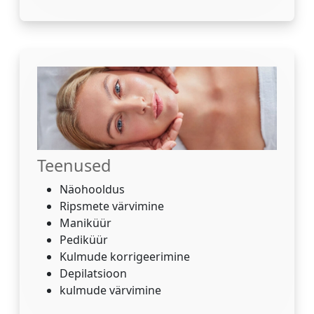
Teenused
Näohooldus
Ripsmete värvimine
Maniküür
Pediküür
Kulmude korrigeerimine
Depilatsioon
kulmude värvimine