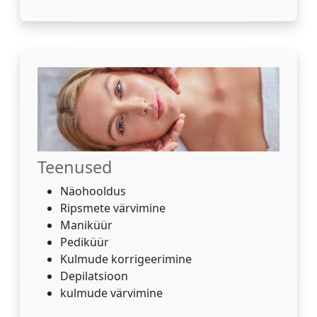
Teenused
Näohooldus
Ripsmete värvimine
Maniküür
Pediküür
Kulmude korrigeerimine
Depilatsioon
kulmude värvimine