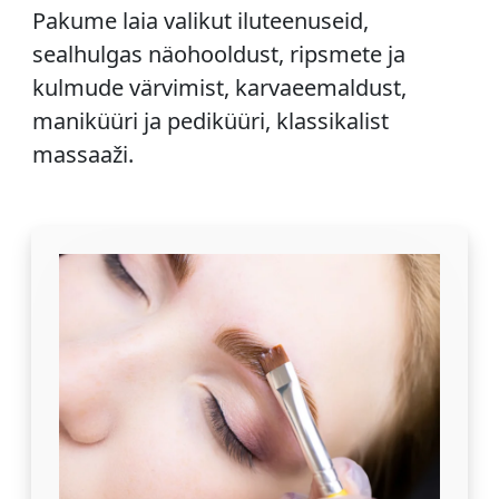
Pakume laia valikut iluteenuseid,
sealhulgas näohooldust, ripsmete ja
kulmude värvimist, karvaeemaldust,
maniküüri ja pediküüri, klassikalist
massaaži.