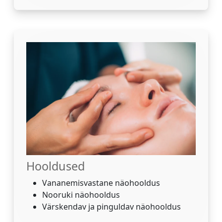
Hooldused
Vananemisvastane näohooldus
Nooruki näohooldus
Värskendav ja pinguldav näohooldus