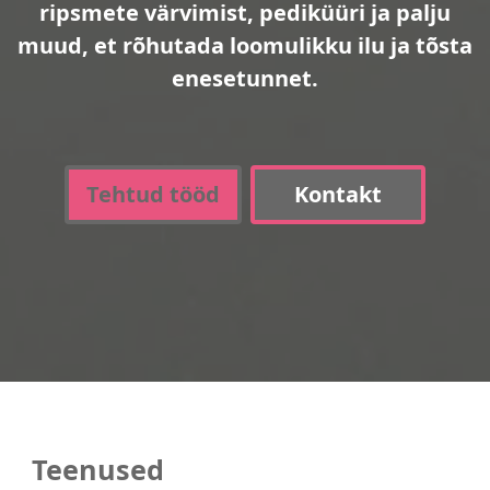
ripsmete värvimist, pediküüri ja palju
muud, et rõhutada loomulikku ilu ja tõsta
enesetunnet.
Tehtud tööd
Kontakt
Teenused