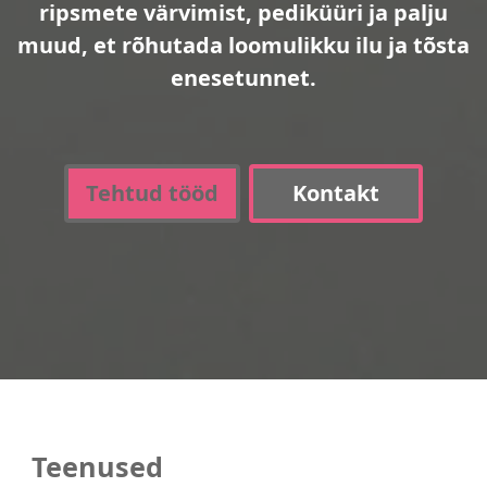
ripsmete värvimist, pediküüri ja palju
muud, et rõhutada loomulikku ilu ja tõsta
enesetunnet.
Tehtud tööd
Kontakt
Teenused