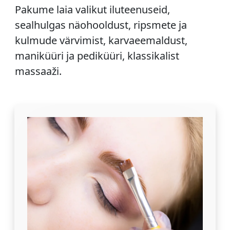
Pakume laia valikut iluteenuseid,
sealhulgas näohooldust, ripsmete ja
kulmude värvimist, karvaeemaldust,
maniküüri ja pediküüri, klassikalist
massaaži.