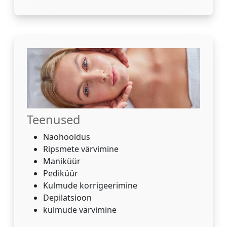
Teenused
Näohooldus
Ripsmete värvimine
Maniküür
Pediküür
Kulmude korrigeerimine
Depilatsioon
kulmude värvimine