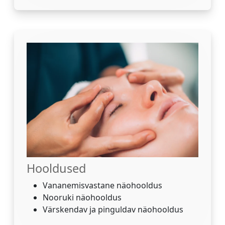
Hooldused
Vananemisvastane näohooldus
Nooruki näohooldus
Värskendav ja pinguldav näohooldus