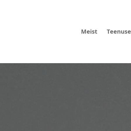
Meist
Teenus