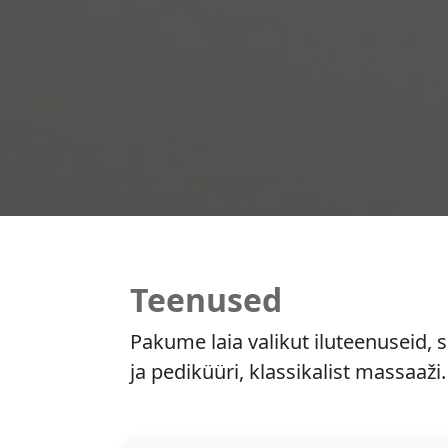
Teenused
Pakume laia valikut iluteenuseid,
ja pediküüri, klassikalist massaaži.