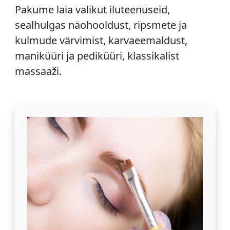
Pakume laia valikut iluteenuseid,
sealhulgas näohooldust, ripsmete ja
kulmude värvimist, karvaeemaldust,
maniküüri ja pediküüri, klassikalist
massaaži.