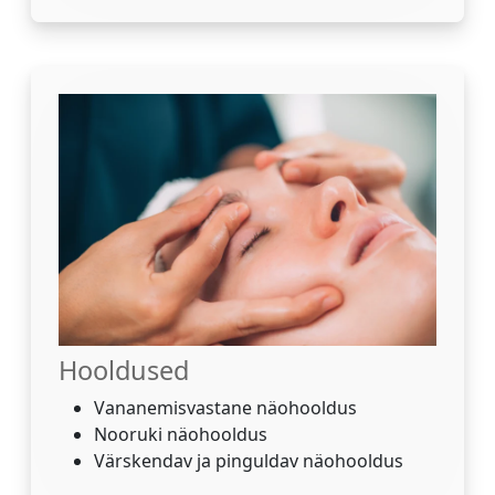
Hooldused
Vananemisvastane näohooldus
Nooruki näohooldus
Värskendav ja pinguldav näohooldus