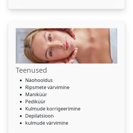
Teenused
Näohooldus
Ripsmete värvimine
Maniküür
Pediküür
Kulmude korrigeerimine
Depilatsioon
kulmude värvimine