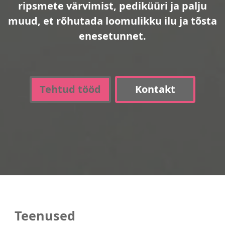
ripsmete värvimist, pediküüri ja palju
muud, et rõhutada loomulikku ilu ja tõsta
enesetunnet.
Tehtud tööd
Kontakt
Teenused