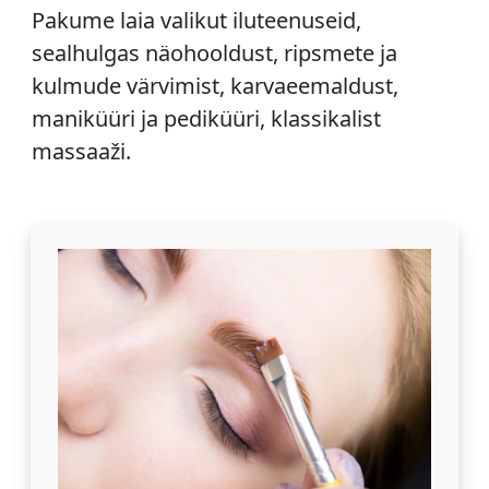
Pakume laia valikut iluteenuseid,
sealhulgas näohooldust, ripsmete ja
kulmude värvimist, karvaeemaldust,
maniküüri ja pediküüri, klassikalist
massaaži.