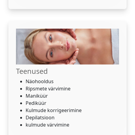
Teenused
Näohooldus
Ripsmete värvimine
Maniküür
Pediküür
Kulmude korrigeerimine
Depilatsioon
kulmude värvimine