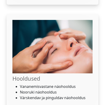
Hooldused
Vananemisvastane näohooldus
Nooruki näohooldus
Värskendav ja pinguldav näohooldus