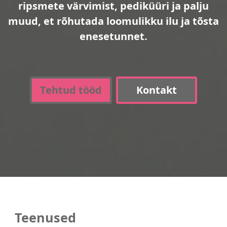
ripsmete värvimist, pediküüri ja palju
muud, et rõhutada loomulikku ilu ja tõsta
enesetunnet.
Tehtud tööd
Kontakt
Teenused