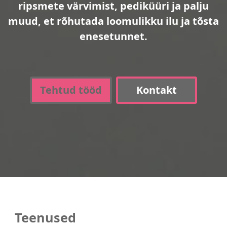
ripsmete värvimist, pediküüri ja palju
muud, et rõhutada loomulikku ilu ja tõsta
enesetunnet.
Tehtud tööd
Kontakt
Teenused