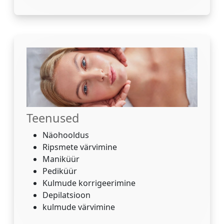
Teenused
Näohooldus
Ripsmete värvimine
Maniküür
Pediküür
Kulmude korrigeerimine
Depilatsioon
kulmude värvimine