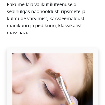
Pakume laia valikut iluteenuseid,
sealhulgas näohooldust, ripsmete ja
kulmude värvimist, karvaeemaldust,
maniküüri ja pediküüri, klassikalist
massaaži.