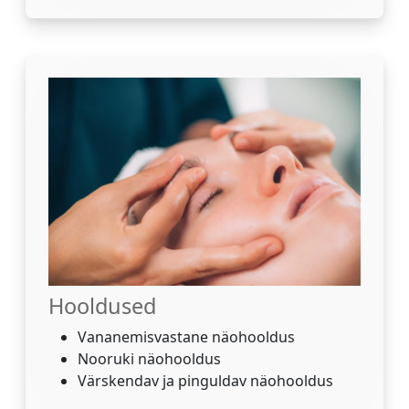
Hooldused
Vananemisvastane näohooldus
Nooruki näohooldus
Värskendav ja pinguldav näohooldus