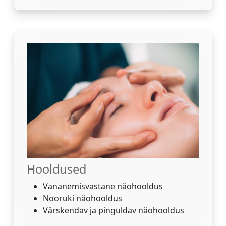
Hooldused
Vananemisvastane näohooldus
Nooruki näohooldus
Värskendav ja pinguldav näohooldus