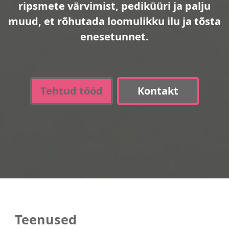
ripsmete värvimist, pediküüri ja palju
muud, et rõhutada loomulikku ilu ja tõsta
enesetunnet.
Tehtud tööd
Kontakt
Teenused