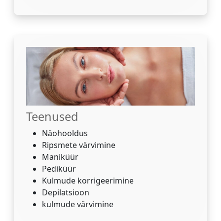
Teenused
Näohooldus
Ripsmete värvimine
Maniküür
Pediküür
Kulmude korrigeerimine
Depilatsioon
kulmude värvimine