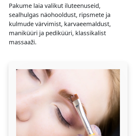
Pakume laia valikut iluteenuseid,
sealhulgas näohooldust, ripsmete ja
kulmude värvimist, karvaeemaldust,
maniküüri ja pediküüri, klassikalist
massaaži.