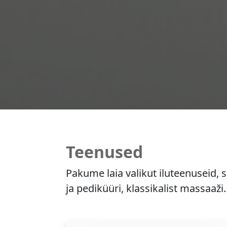
Teenused
Pakume laia valikut iluteenuseid,
ja pediküüri, klassikalist massaaži.