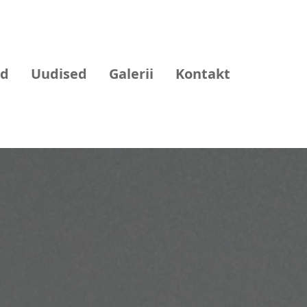
ed
Uudised
Galerii
Kontakt