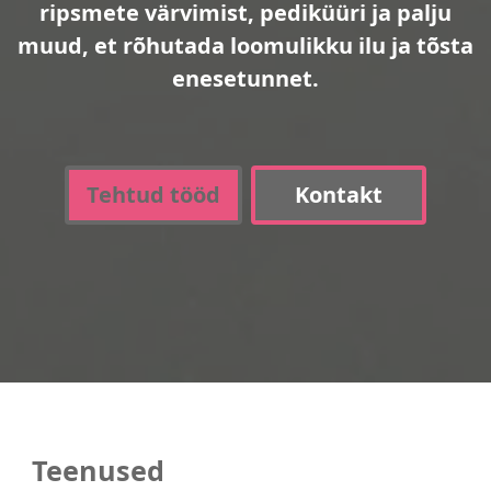
ripsmete värvimist, pediküüri ja palju
muud, et rõhutada loomulikku ilu ja tõsta
enesetunnet.
Tehtud tööd
Kontakt
Teenused