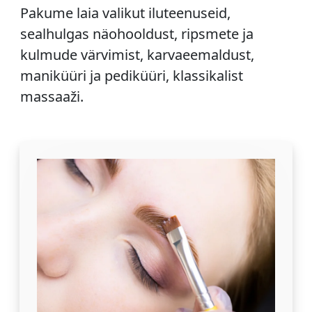
Pakume laia valikut iluteenuseid,
sealhulgas näohooldust, ripsmete ja
kulmude värvimist, karvaeemaldust,
maniküüri ja pediküüri, klassikalist
massaaži.