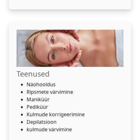
Teenused
Näohooldus
Ripsmete värvimine
Maniküür
Pediküür
Kulmude korrigeerimine
Depilatsioon
kulmude värvimine