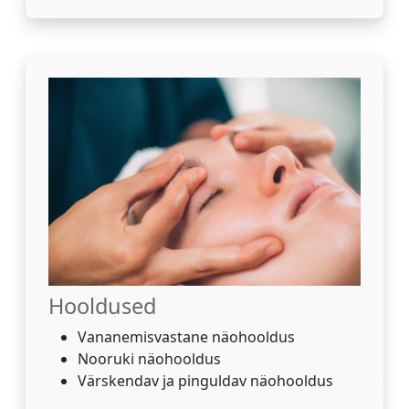
Hooldused
Vananemisvastane näohooldus
Nooruki näohooldus
Värskendav ja pinguldav näohooldus