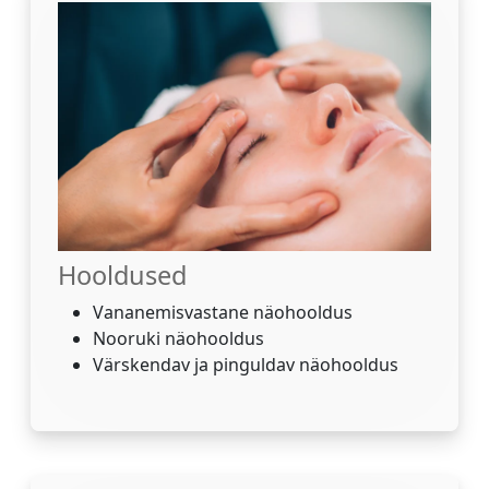
Hooldused
Vananemisvastane näohooldus
Nooruki näohooldus
Värskendav ja pinguldav näohooldus