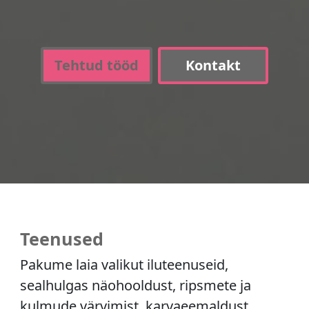
Tehtud tööd
Kontakt
Teenused
Pakume laia valikut iluteenuseid,
sealhulgas näohooldust, ripsmete ja
kulmude värvimist, karvaeemaldust,