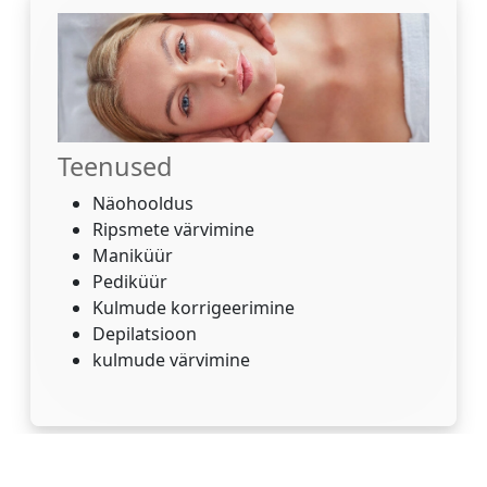
Teenused
Näohooldus
Ripsmete värvimine
Maniküür
Pediküür
Kulmude korrigeerimine
Depilatsioon
kulmude värvimine