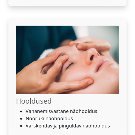
Hooldused
Vananemisvastane näohooldus
Nooruki näohooldus
Värskendav ja pinguldav näohooldus