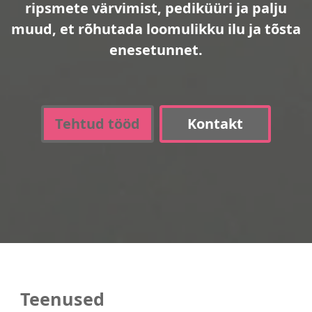
ripsmete värvimist, pediküüri ja palju
muud, et rõhutada loomulikku ilu ja tõsta
enesetunnet.
Tehtud tööd
Kontakt
Teenused