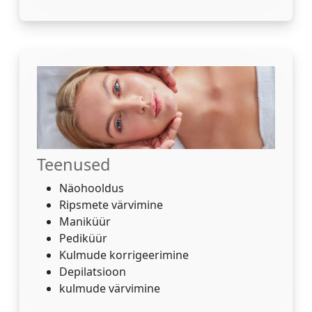
Teenused
Näohooldus
Ripsmete värvimine
Maniküür
Pediküür
Kulmude korrigeerimine
Depilatsioon
kulmude värvimine