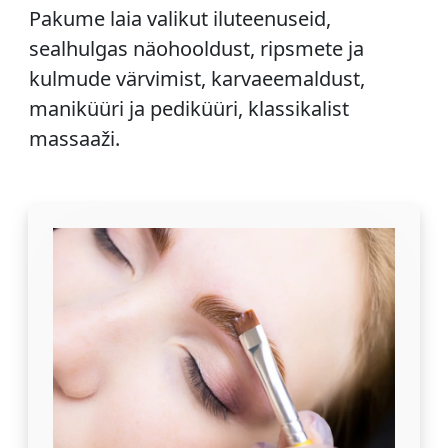
Pakume laia valikut iluteenuseid,
sealhulgas näohooldust, ripsmete ja
kulmude värvimist, karvaeemaldust,
maniküüri ja pediküüri, klassikalist
massaaži.