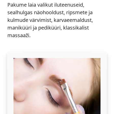
Pakume laia valikut iluteenuseid,
sealhulgas näohooldust, ripsmete ja
kulmude värvimist, karvaeemaldust,
maniküüri ja pediküüri, klassikalist
massaaži.