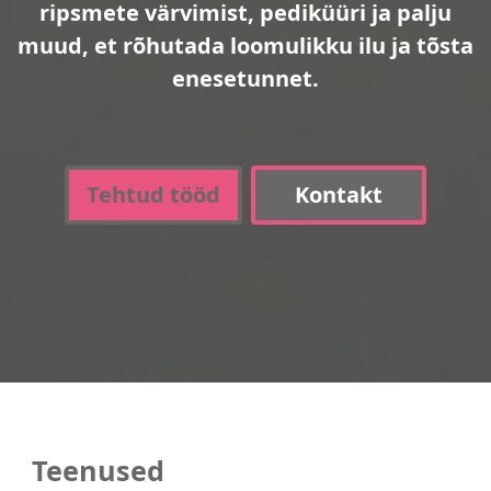
ripsmete värvimist, pediküüri ja palju
muud, et rõhutada loomulikku ilu ja tõsta
enesetunnet.
Tehtud tööd
Kontakt
Teenused