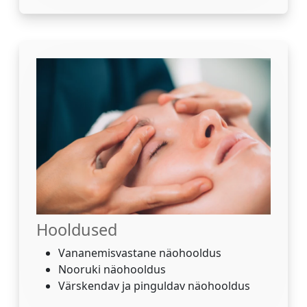
Hooldused
Vananemisvastane näohooldus
Nooruki näohooldus
Värskendav ja pinguldav näohooldus