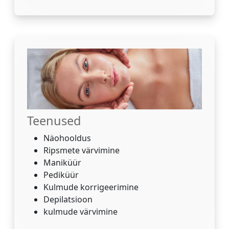
Teenused
Näohooldus
Ripsmete värvimine
Maniküür
Pediküür
Kulmude korrigeerimine
Depilatsioon
kulmude värvimine