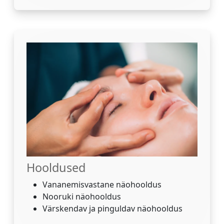
Hooldused
Vananemisvastane näohooldus
Nooruki näohooldus
Värskendav ja pinguldav näohooldus