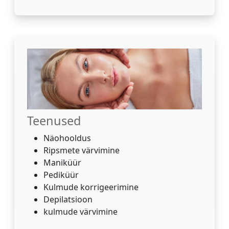
Teenused
Näohooldus
Ripsmete värvimine
Maniküür
Pediküür
Kulmude korrigeerimine
Depilatsioon
kulmude värvimine