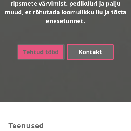
ripsmete värvimist, pediküüri ja palju
muud, et rõhutada loomulikku ilu ja tõsta
enesetunnet.
Tehtud tööd
Kontakt
Teenused