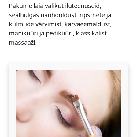
Pakume laia valikut iluteenuseid,
sealhulgas näohooldust, ripsmete ja
kulmude värvimist, karvaeemaldust,
maniküüri ja pediküüri, klassikalist
massaaži.