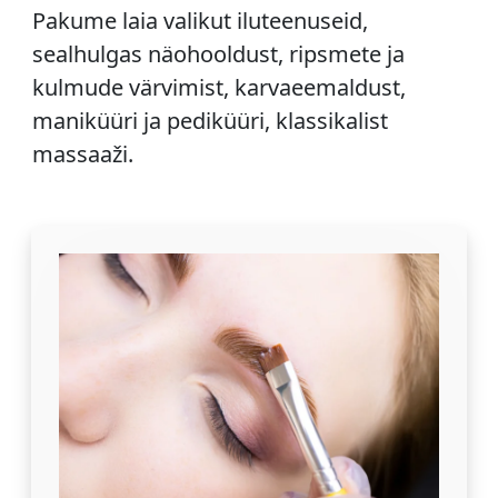
Pakume laia valikut iluteenuseid,
sealhulgas näohooldust, ripsmete ja
kulmude värvimist, karvaeemaldust,
maniküüri ja pediküüri, klassikalist
massaaži.