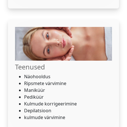
Teenused
Näohooldus
Ripsmete värvimine
Maniküür
Pediküür
Kulmude korrigeerimine
Depilatsioon
kulmude värvimine