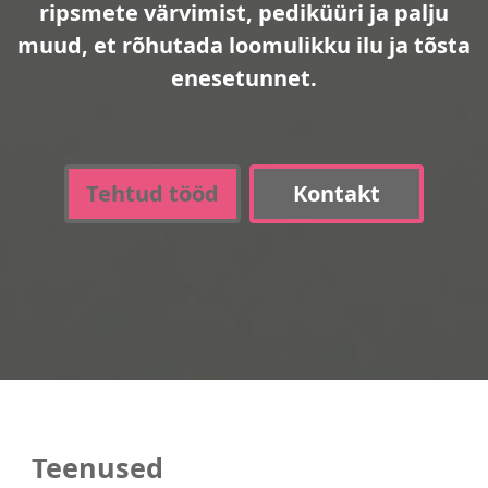
ripsmete värvimist, pediküüri ja palju
muud, et rõhutada loomulikku ilu ja tõsta
enesetunnet.
Tehtud tööd
Kontakt
Teenused