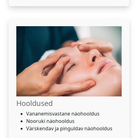
Hooldused
Vananemisvastane näohooldus
Nooruki näohooldus
Värskendav ja pinguldav näohooldus