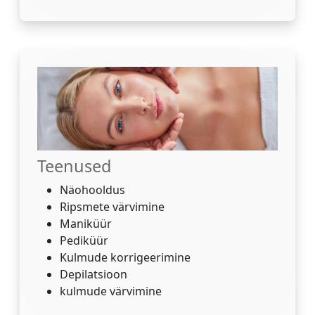
Teenused
Näohooldus
Ripsmete värvimine
Maniküür
Pediküür
Kulmude korrigeerimine
Depilatsioon
kulmude värvimine