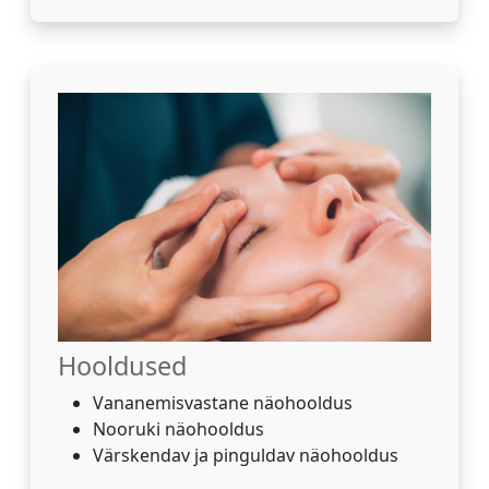
Hooldused
Vananemisvastane näohooldus
Nooruki näohooldus
Värskendav ja pinguldav näohooldus