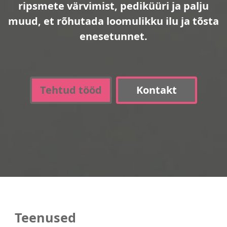
ripsmete värvimist, pediküüri ja palju
muud, et rõhutada loomulikku ilu ja tõsta
enesetunnet.
Tehtud tööd
Kontakt
Teenused