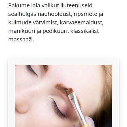
Pakume laia valikut iluteenuseid,
sealhulgas näohooldust, ripsmete ja
kulmude värvimist, karvaeemaldust,
maniküüri ja pediküüri, klassikalist
massaaži.