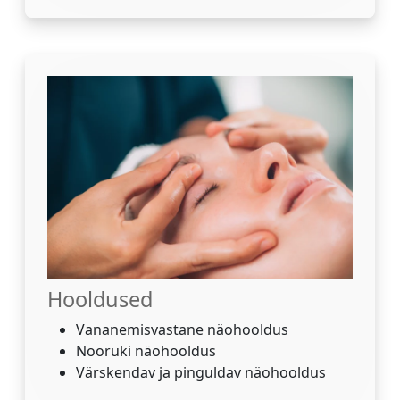
Hooldused
Vananemisvastane näohooldus
Nooruki näohooldus
Värskendav ja pinguldav näohooldus