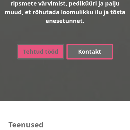
ripsmete värvimist, pediküüri ja palju
muud, et rõhutada loomulikku ilu ja tõsta
enesetunnet.
Tehtud tööd
Kontakt
Teenused