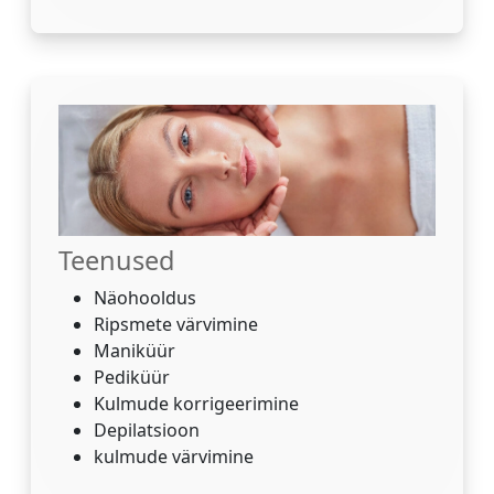
Teenused
Näohooldus
Ripsmete värvimine
Maniküür
Pediküür
Kulmude korrigeerimine
Depilatsioon
kulmude värvimine