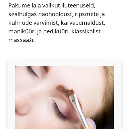
Pakume laia valikut iluteenuseid,
sealhulgas näohooldust, ripsmete ja
kulmude värvimist, karvaeemaldust,
maniküüri ja pediküüri, klassikalist
massaaži.