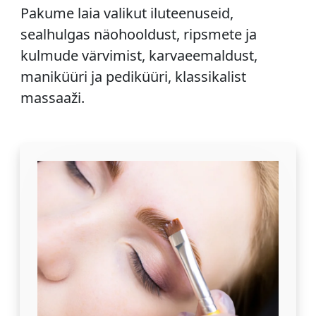
Pakume laia valikut iluteenuseid,
sealhulgas näohooldust, ripsmete ja
kulmude värvimist, karvaeemaldust,
maniküüri ja pediküüri, klassikalist
massaaži.