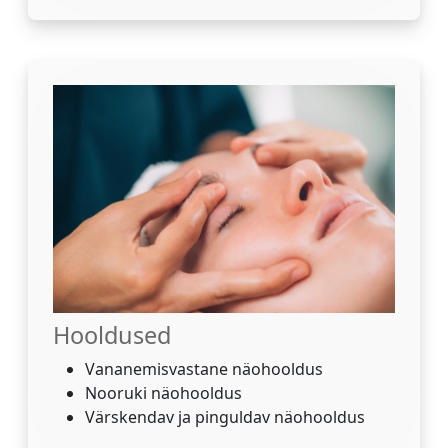
Hooldused
Vananemisvastane näohooldus
Nooruki näohooldus
Värskendav ja pinguldav näohooldus