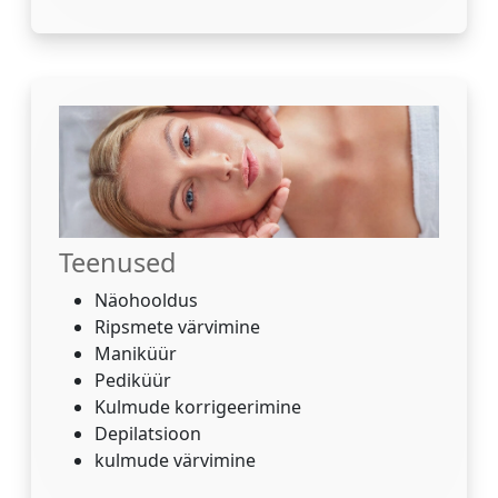
Teenused
Näohooldus
Ripsmete värvimine
Maniküür
Pediküür
Kulmude korrigeerimine
Depilatsioon
kulmude värvimine