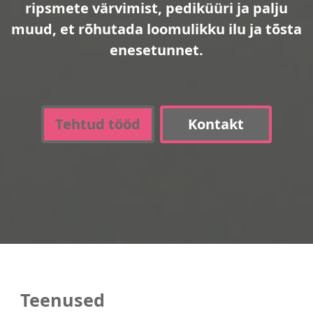
ripsmete värvimist, pediküüri ja palju
muud, et rõhutada loomulikku ilu ja tõsta
enesetunnet.
Tehtud tööd
Kontakt
Teenused