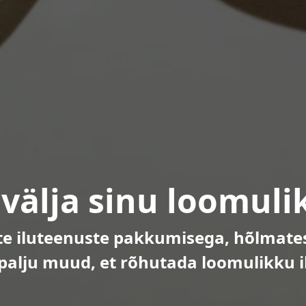
välja sinu loomulik
e iluteenuste pakkumisega, hõlmates
 palju muud, et rõhutada loomulikku i