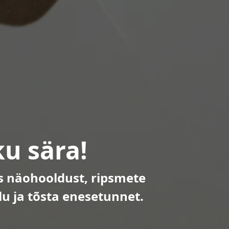
u sära!
 näohooldust, ripsmete
lu ja tõsta enesetunnet.