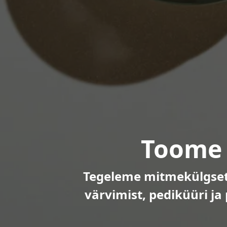
Toome 
Tegeleme mitmekülgset
värvimist, pediküüri ja