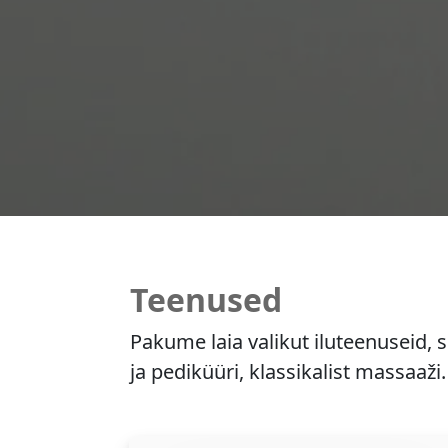
Teenused
Pakume laia valikut iluteenuseid,
ja pediküüri, klassikalist massaaži.