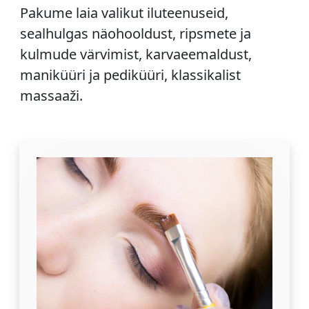
Pakume laia valikut iluteenuseid,
sealhulgas näohooldust, ripsmete ja
kulmude värvimist, karvaeemaldust,
maniküüri ja pediküüri, klassikalist
massaaži.