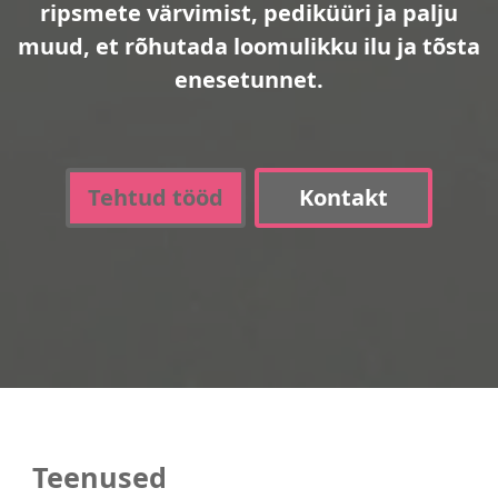
ripsmete värvimist, pediküüri ja palju
muud, et rõhutada loomulikku ilu ja tõsta
enesetunnet.
Tehtud tööd
Kontakt
Teenused