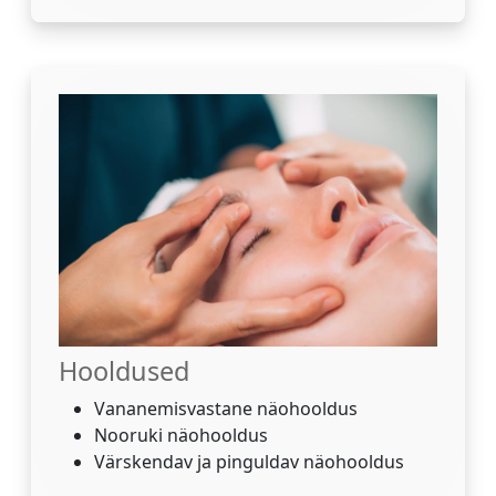
Hooldused
Vananemisvastane näohooldus
Nooruki näohooldus
Värskendav ja pinguldav näohooldus