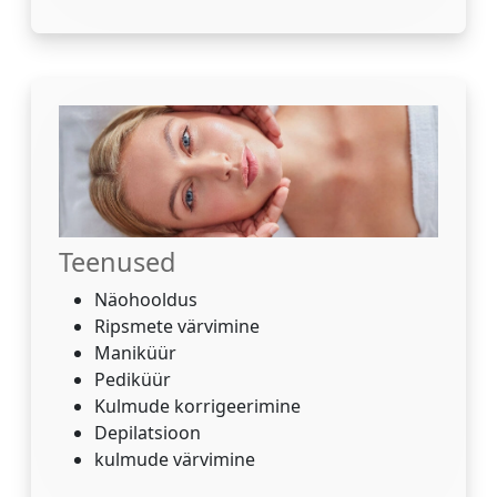
Teenused
Näohooldus
Ripsmete värvimine
Maniküür
Pediküür
Kulmude korrigeerimine
Depilatsioon
kulmude värvimine