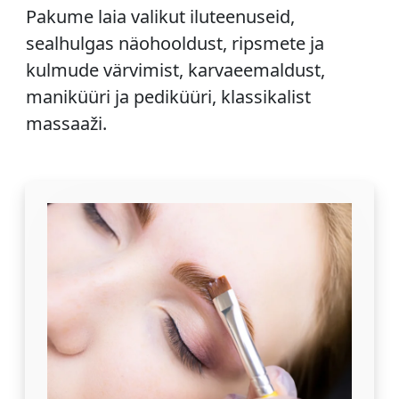
Pakume laia valikut iluteenuseid,
sealhulgas näohooldust, ripsmete ja
kulmude värvimist, karvaeemaldust,
maniküüri ja pediküüri, klassikalist
massaaži.