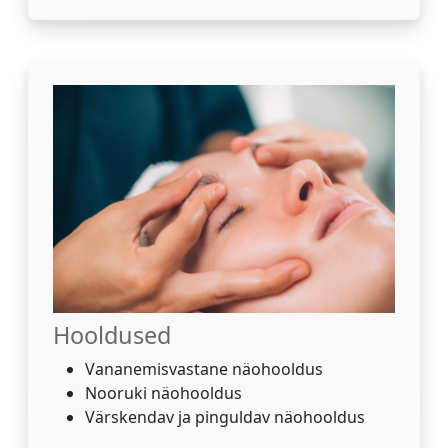
Hooldused
Vananemisvastane näohooldus
Nooruki näohooldus
Värskendav ja pinguldav näohooldus