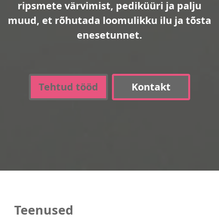
ripsmete värvimist, pediküüri ja palju
muud, et rõhutada loomulikku ilu ja tõsta
enesetunnet.
Tehtud tööd
Kontakt
Teenused