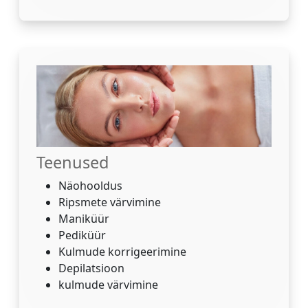
Teenused
Näohooldus
Ripsmete värvimine
Maniküür
Pediküür
Kulmude korrigeerimine
Depilatsioon
kulmude värvimine