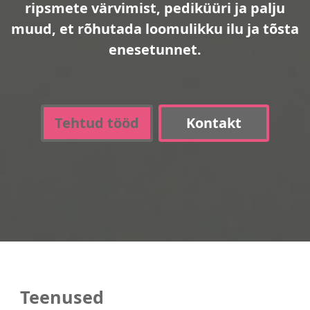
ripsmete värvimist, pediküüri ja palju
muud, et rõhutada loomulikku ilu ja tõsta
enesetunnet.
Tehtud tööd
Kontakt
Teenused