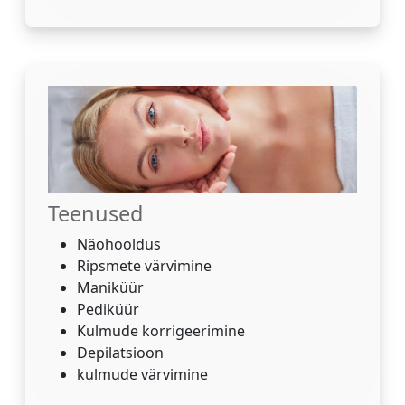
Teenused
Näohooldus
Ripsmete värvimine
Maniküür
Pediküür
Kulmude korrigeerimine
Depilatsioon
kulmude värvimine