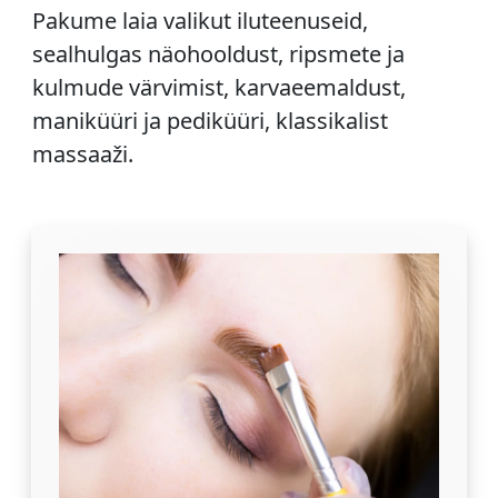
Pakume laia valikut iluteenuseid,
sealhulgas näohooldust, ripsmete ja
kulmude värvimist, karvaeemaldust,
maniküüri ja pediküüri, klassikalist
massaaži.