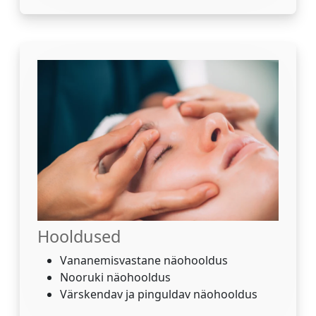
Hooldused
Vananemisvastane näohooldus
Nooruki näohooldus
Värskendav ja pinguldav näohooldus