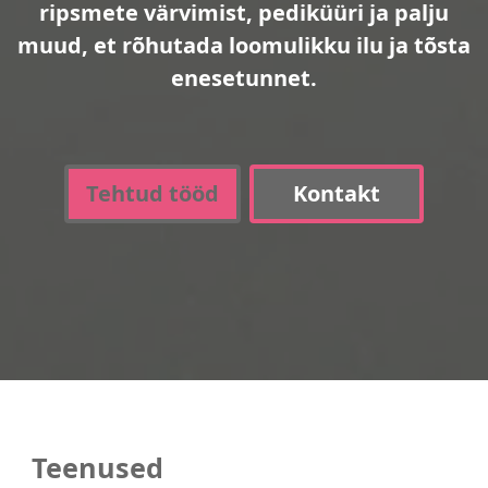
ripsmete värvimist, pediküüri ja palju
muud, et rõhutada loomulikku ilu ja tõsta
enesetunnet.
Tehtud tööd
Kontakt
Teenused