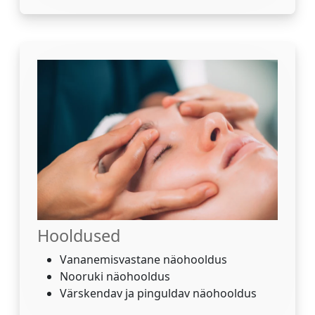
Hooldused
Vananemisvastane näohooldus
Nooruki näohooldus
Värskendav ja pinguldav näohooldus