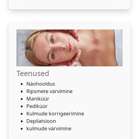
Teenused
Näohooldus
Ripsmete värvimine
Maniküür
Pediküür
Kulmude korrigeerimine
Depilatsioon
kulmude värvimine