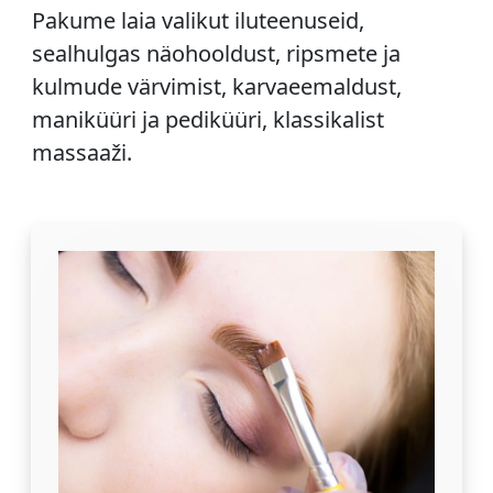
Pakume laia valikut iluteenuseid,
sealhulgas näohooldust, ripsmete ja
kulmude värvimist, karvaeemaldust,
maniküüri ja pediküüri, klassikalist
massaaži.