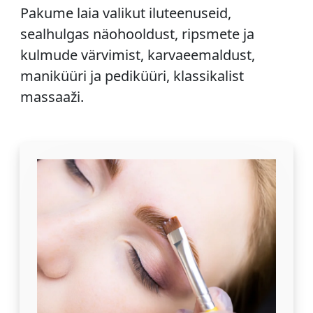
Pakume laia valikut iluteenuseid,
sealhulgas näohooldust, ripsmete ja
kulmude värvimist, karvaeemaldust,
maniküüri ja pediküüri, klassikalist
massaaži.