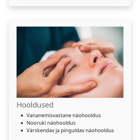
Hooldused
Vananemisvastane näohooldus
Nooruki näohooldus
Värskendav ja pinguldav näohooldus