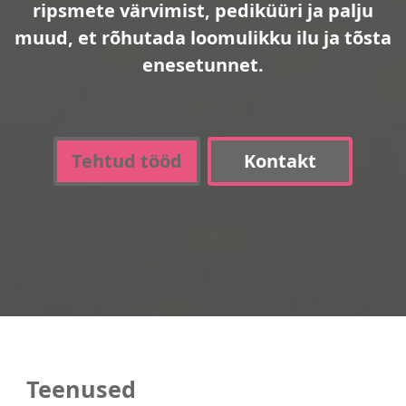
ripsmete värvimist, pediküüri ja palju
muud, et rõhutada loomulikku ilu ja tõsta
enesetunnet.
Tehtud tööd
Kontakt
Teenused