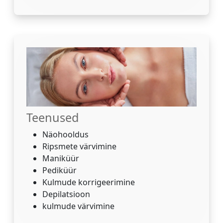
Teenused
Näohooldus
Ripsmete värvimine
Maniküür
Pediküür
Kulmude korrigeerimine
Depilatsioon
kulmude värvimine