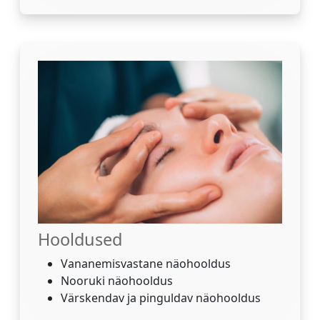
Hooldused
Vananemisvastane näohooldus
Nooruki näohooldus
Värskendav ja pinguldav näohooldus