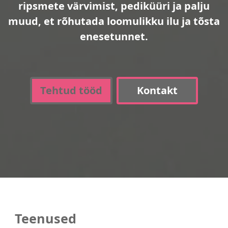
ripsmete värvimist, pediküüri ja palju
muud, et rõhutada loomulikku ilu ja tõsta
enesetunnet.
Tehtud tööd
Kontakt
Teenused