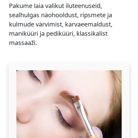
Pakume laia valikut iluteenuseid,
sealhulgas näohooldust, ripsmete ja
kulmude värvimist, karvaeemaldust,
maniküüri ja pediküüri, klassikalist
massaaži.