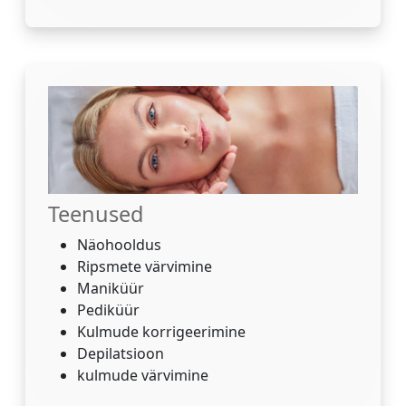
Teenused
Näohooldus
Ripsmete värvimine
Maniküür
Pediküür
Kulmude korrigeerimine
Depilatsioon
kulmude värvimine