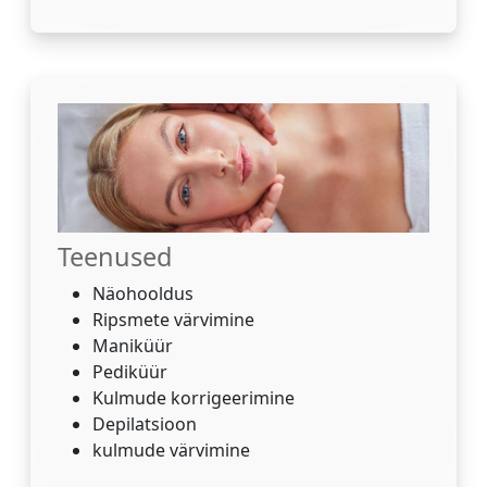
Teenused
Näohooldus
Ripsmete värvimine
Maniküür
Pediküür
Kulmude korrigeerimine
Depilatsioon
kulmude värvimine