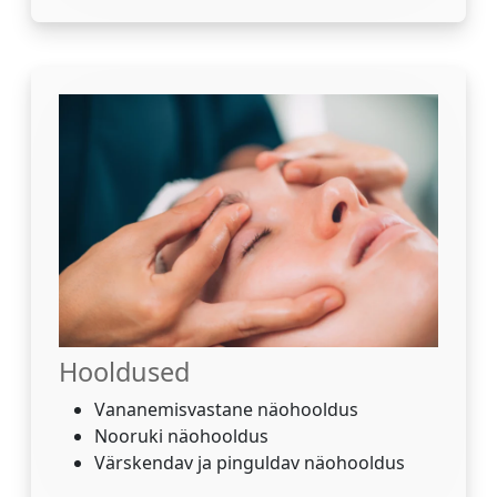
Hooldused
Vananemisvastane näohooldus
Nooruki näohooldus
Värskendav ja pinguldav näohooldus