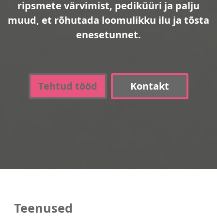
ripsmete värvimist, pediküüri ja palju
muud, et rõhutada loomulikku ilu ja tõsta
enesetunnet.
Tehtud tööd
Kontakt
Teenused