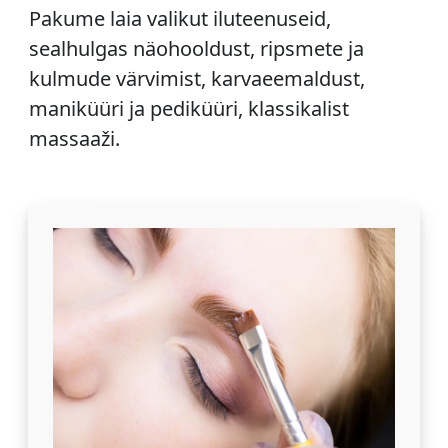
Pakume laia valikut iluteenuseid,
sealhulgas näohooldust, ripsmete ja
kulmude värvimist, karvaeemaldust,
maniküüri ja pediküüri, klassikalist
massaaži.