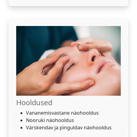
Hooldused
Vananemisvastane näohooldus
Nooruki näohooldus
Värskendav ja pinguldav näohooldus