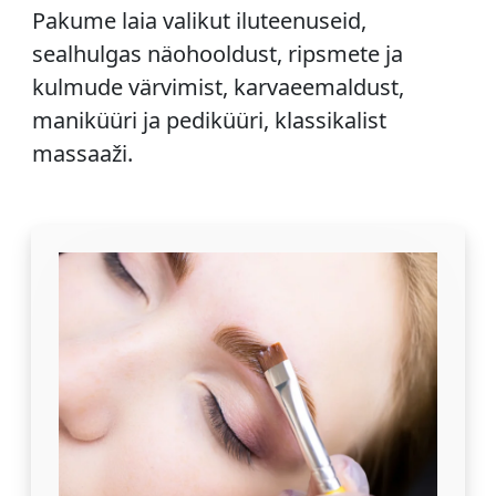
Pakume laia valikut iluteenuseid,
sealhulgas näohooldust, ripsmete ja
kulmude värvimist, karvaeemaldust,
maniküüri ja pediküüri, klassikalist
massaaži.