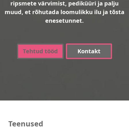
ripsmete värvimist, pediküüri ja palju
muud, et rõhutada loomulikku ilu ja tõsta
enesetunnet.
Tehtud tööd
Kontakt
Teenused