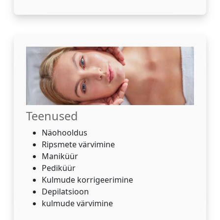
Teenused
Näohooldus
Ripsmete värvimine
Maniküür
Pediküür
Kulmude korrigeerimine
Depilatsioon
kulmude värvimine