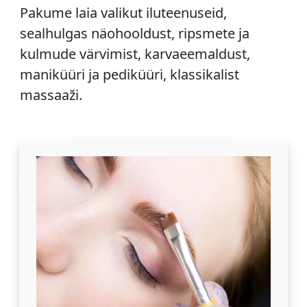
Pakume laia valikut iluteenuseid,
sealhulgas näohooldust, ripsmete ja
kulmude värvimist, karvaeemaldust,
maniküüri ja pediküüri, klassikalist
massaaži.