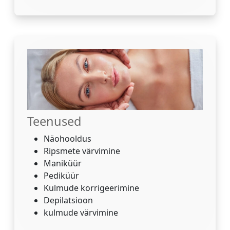
Teenused
Näohooldus
Ripsmete värvimine
Maniküür
Pediküür
Kulmude korrigeerimine
Depilatsioon
kulmude värvimine