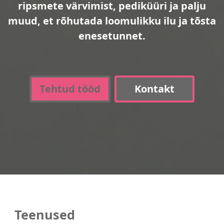
ripsmete värvimist, pediküüri ja palju
muud, et rõhutada loomulikku ilu ja tõsta
enesetunnet.
Tehtud tööd
Kontakt
Teenused