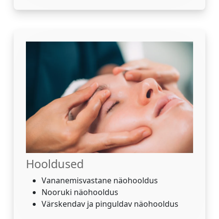
Hooldused
Vananemisvastane näohooldus
Nooruki näohooldus
Värskendav ja pinguldav näohooldus