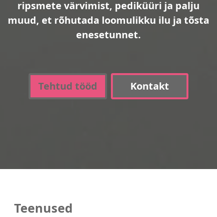
ripsmete värvimist, pediküüri ja palju
muud, et rõhutada loomulikku ilu ja tõsta
enesetunnet.
Tehtud tööd
Kontakt
Teenused