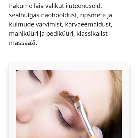
Pakume laia valikut iluteenuseid,
sealhulgas näohooldust, ripsmete ja
kulmude värvimist, karvaeemaldust,
maniküüri ja pediküüri, klassikalist
massaaži.