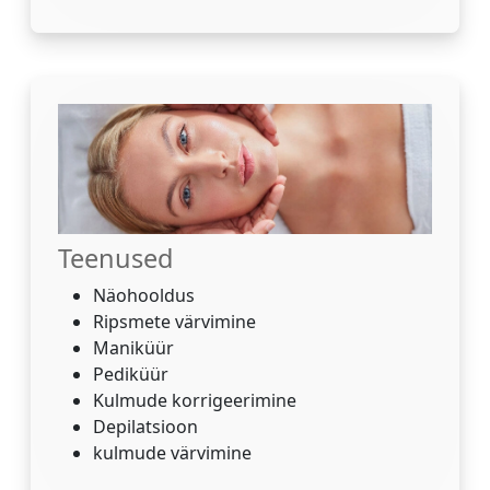
Teenused
Näohooldus
Ripsmete värvimine
Maniküür
Pediküür
Kulmude korrigeerimine
Depilatsioon
kulmude värvimine