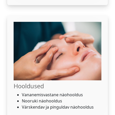
Hooldused
Vananemisvastane näohooldus
Nooruki näohooldus
Värskendav ja pinguldav näohooldus