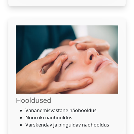
Hooldused
Vananemisvastane näohooldus
Nooruki näohooldus
Värskendav ja pinguldav näohooldus