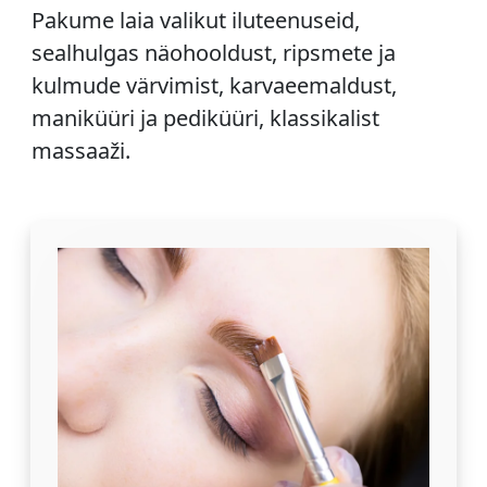
Pakume laia valikut iluteenuseid,
sealhulgas näohooldust, ripsmete ja
kulmude värvimist, karvaeemaldust,
maniküüri ja pediküüri, klassikalist
massaaži.