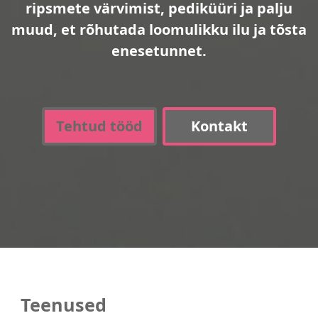
ripsmete värvimist, pediküüri ja palju
muud, et rõhutada loomulikku ilu ja tõsta
enesetunnet.
Tehtud tööd
Kontakt
Teenused