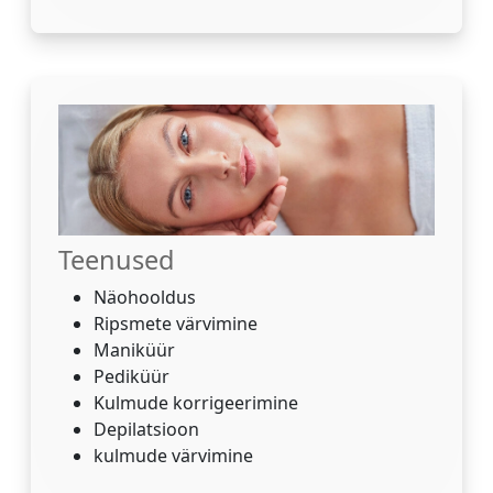
Teenused
Näohooldus
Ripsmete värvimine
Maniküür
Pediküür
Kulmude korrigeerimine
Depilatsioon
kulmude värvimine