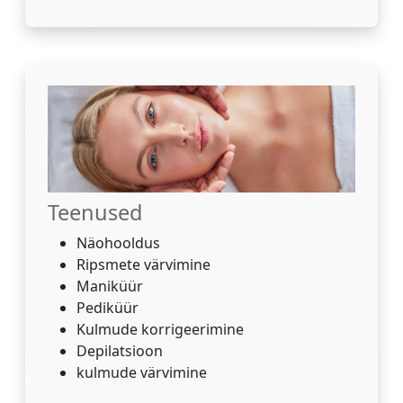
Teenused
Näohooldus
Ripsmete värvimine
Maniküür
Pediküür
Kulmude korrigeerimine
Depilatsioon
kulmude värvimine