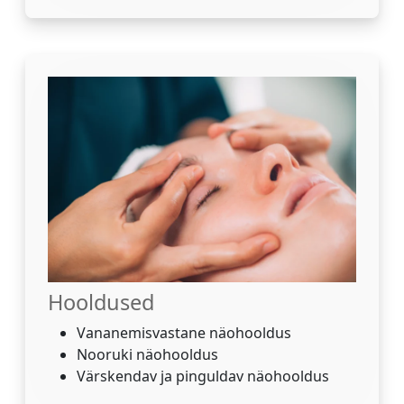
Hooldused
Vananemisvastane näohooldus
Nooruki näohooldus
Värskendav ja pinguldav näohooldus