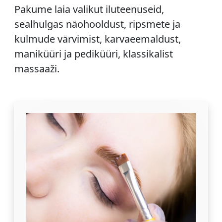
Pakume laia valikut iluteenuseid,
sealhulgas näohooldust, ripsmete ja
kulmude värvimist, karvaeemaldust,
maniküüri ja pediküüri, klassikalist
massaaži.