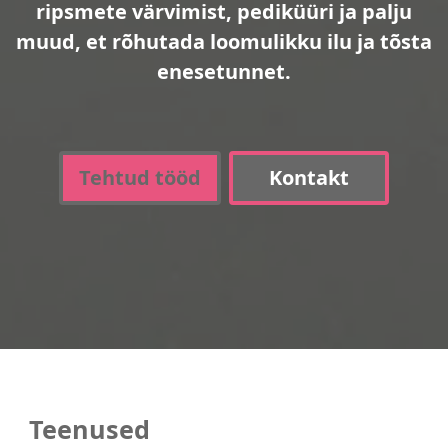
ripsmete värvimist, pediküüri ja palju
muud, et rõhutada loomulikku ilu ja tõsta
enesetunnet.
Tehtud tööd
Kontakt
Teenused