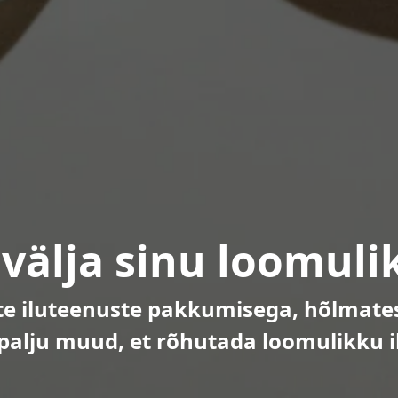
välja sinu loomulik
e iluteenuste pakkumisega, hõlmates
 palju muud, et rõhutada loomulikku i