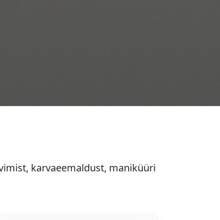
rvimist, karvaeemaldust, maniküüri