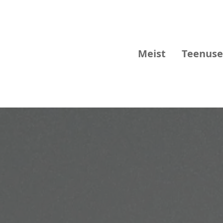
Meist
Teenus