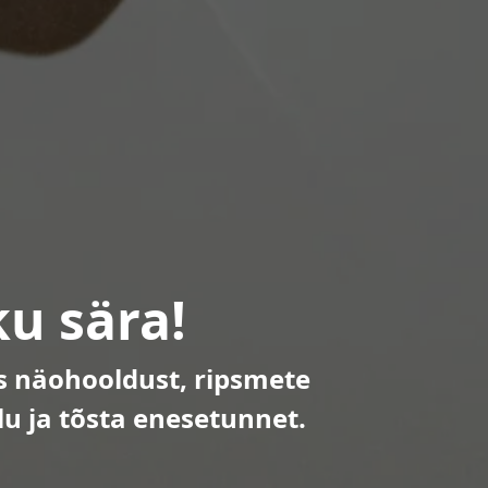
u sära!
 näohooldust, ripsmete
lu ja tõsta enesetunnet.