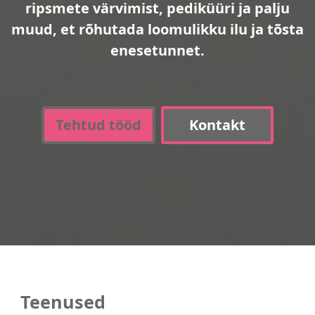
ripsmete värvimist, pediküüri ja palju
muud, et rõhutada loomulikku ilu ja tõsta
enesetunnet.
Tehtud tööd
Kontakt
Teenused