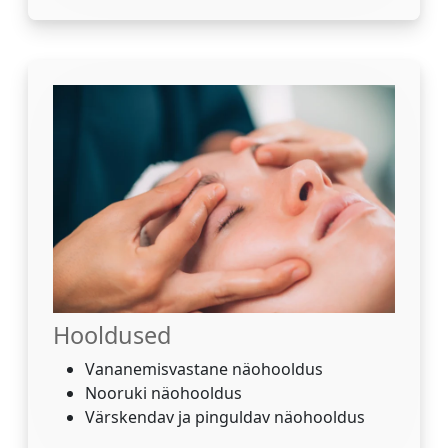
Hooldused
Vananemisvastane näohooldus
Nooruki näohooldus
Värskendav ja pinguldav näohooldus