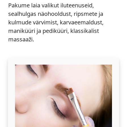
Pakume laia valikut iluteenuseid,
sealhulgas näohooldust, ripsmete ja
kulmude värvimist, karvaeemaldust,
maniküüri ja pediküüri, klassikalist
massaaži.