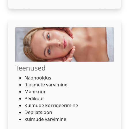
Teenused
Näohooldus
Ripsmete värvimine
Maniküür
Pediküür
Kulmude korrigeerimine
Depilatsioon
kulmude värvimine