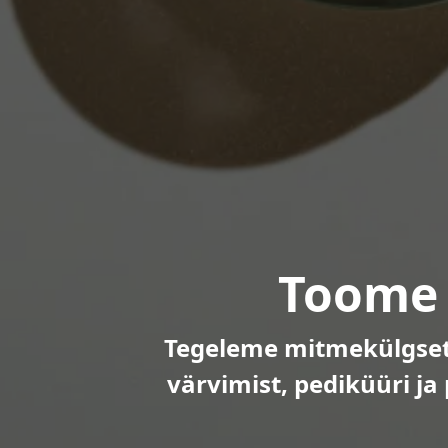
Toome 
Tegeleme mitmekülgset
värvimist, pediküüri ja