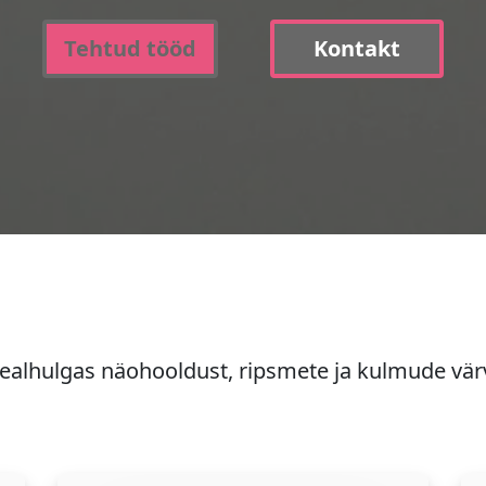
Tehtud tööd
Kontakt
 sealhulgas näohooldust, ripsmete ja kulmude vä