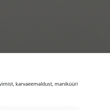
rvimist, karvaeemaldust, maniküüri