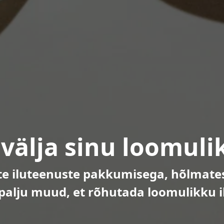
välja sinu loomulik
e iluteenuste pakkumisega, hõlmates
 palju muud, et rõhutada loomulikku i