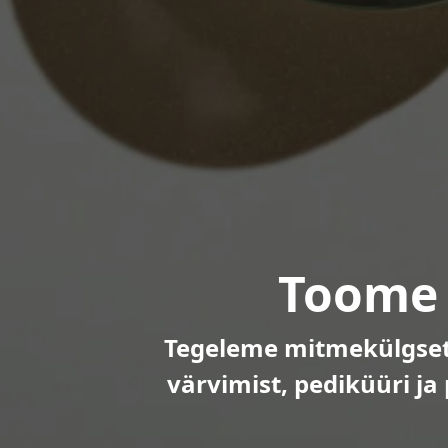
Toome 
Tegeleme mitmekülgset
värvimist, pediküüri ja