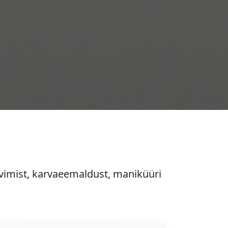
rvimist, karvaeemaldust, maniküüri