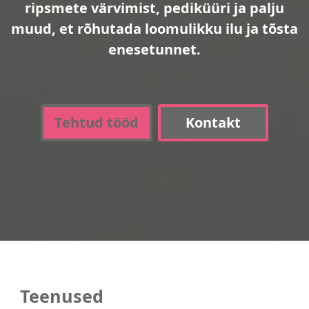
ripsmete värvimist, pediküüri ja palju
muud, et rõhutada loomulikku ilu ja tõsta
enesetunnet.
Tehtud tööd
Kontakt
Teenused