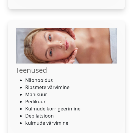
Teenused
Näohooldus
Ripsmete värvimine
Maniküür
Pediküür
Kulmude korrigeerimine
Depilatsioon
kulmude värvimine