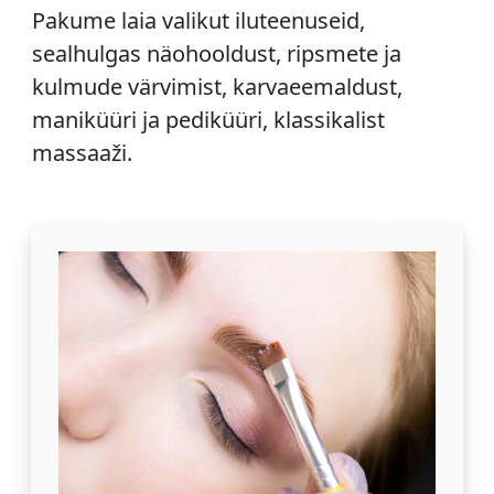
Pakume laia valikut iluteenuseid,
sealhulgas näohooldust, ripsmete ja
kulmude värvimist, karvaeemaldust,
maniküüri ja pediküüri, klassikalist
massaaži.