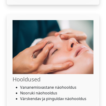
Hooldused
Vananemisvastane näohooldus
Nooruki näohooldus
Värskendav ja pinguldav näohooldus