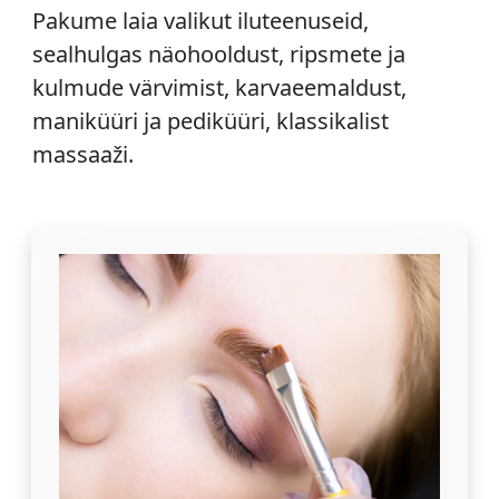
Pakume laia valikut iluteenuseid,
sealhulgas näohooldust, ripsmete ja
kulmude värvimist, karvaeemaldust,
maniküüri ja pediküüri, klassikalist
massaaži.