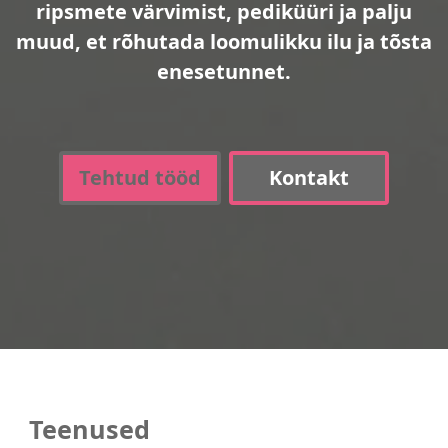
ripsmete värvimist, pediküüri ja palju
muud, et rõhutada loomulikku ilu ja tõsta
enesetunnet.
Tehtud tööd
Kontakt
Teenused