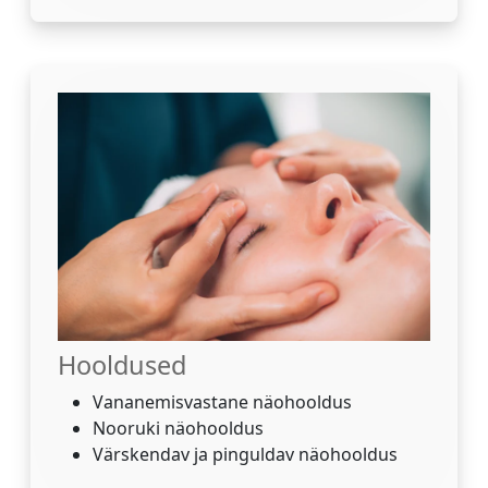
Hooldused
Vananemisvastane näohooldus
Nooruki näohooldus
Värskendav ja pinguldav näohooldus