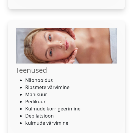
Teenused
Näohooldus
Ripsmete värvimine
Maniküür
Pediküür
Kulmude korrigeerimine
Depilatsioon
kulmude värvimine