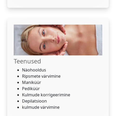
Teenused
Näohooldus
Ripsmete värvimine
Maniküür
Pediküür
Kulmude korrigeerimine
Depilatsioon
kulmude värvimine