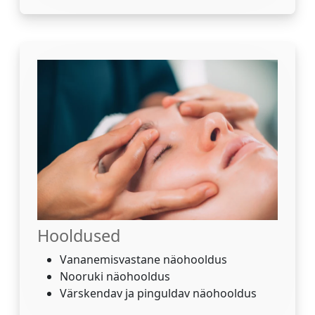
Hooldused
Vananemisvastane näohooldus
Nooruki näohooldus
Värskendav ja pinguldav näohooldus