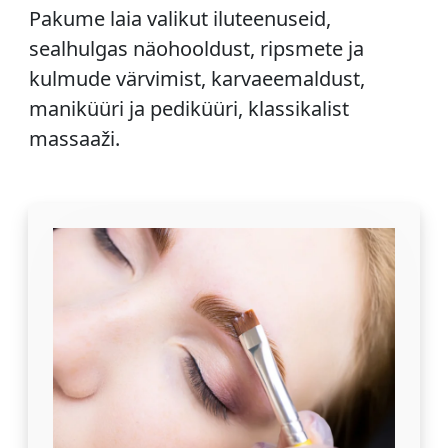
Pakume laia valikut iluteenuseid,
sealhulgas näohooldust, ripsmete ja
kulmude värvimist, karvaeemaldust,
maniküüri ja pediküüri, klassikalist
massaaži.