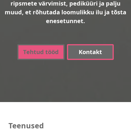
ripsmete värvimist, pediküüri ja palju
muud, et rõhutada loomulikku ilu ja tõsta
enesetunnet.
Tehtud tööd
Kontakt
Teenused