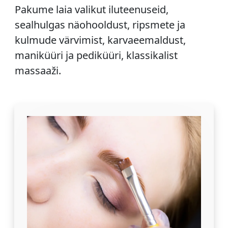
Pakume laia valikut iluteenuseid,
sealhulgas näohooldust, ripsmete ja
kulmude värvimist, karvaeemaldust,
maniküüri ja pediküüri, klassikalist
massaaži.