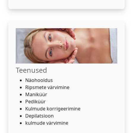
Teenused
Näohooldus
Ripsmete värvimine
Maniküür
Pediküür
Kulmude korrigeerimine
Depilatsioon
kulmude värvimine