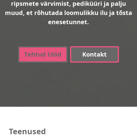
ripsmete värvimist, pediküüri ja palju
muud, et rõhutada loomulikku ilu ja tõsta
enesetunnet.
Tehtud tööd
Kontakt
Teenused