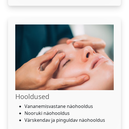
Hooldused
Vananemisvastane näohooldus
Nooruki näohooldus
Värskendav ja pinguldav näohooldus