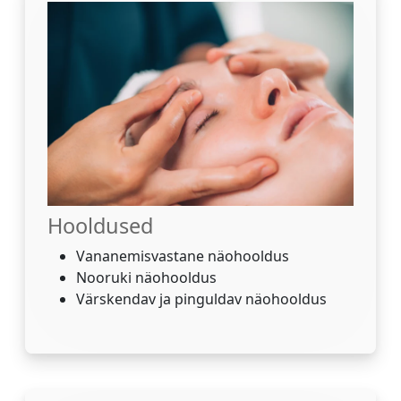
Hooldused
Vananemisvastane näohooldus
Nooruki näohooldus
Värskendav ja pinguldav näohooldus