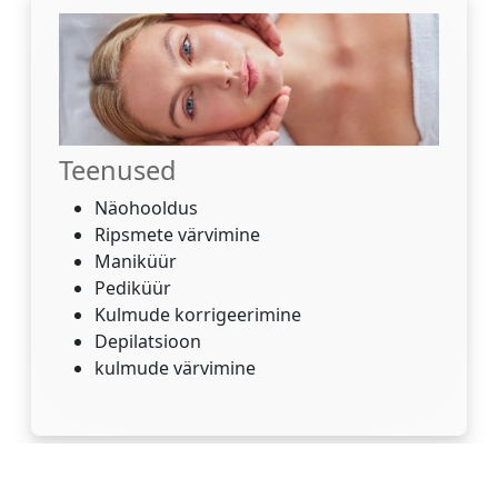
Teenused
Näohooldus
Ripsmete värvimine
Maniküür
Pediküür
Kulmude korrigeerimine
Depilatsioon
kulmude värvimine