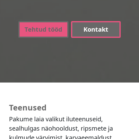
Tehtud tööd
Kontakt
Teenused
Pakume laia valikut iluteenuseid,
sealhulgas näohooldust, ripsmete ja
kulmude värvimist, karvaeemaldust,