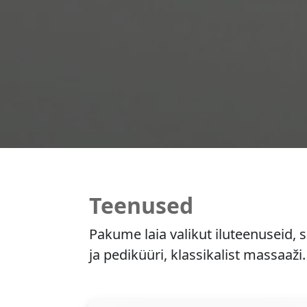
Teenused
Pakume laia valikut iluteenuseid,
ja pediküüri, klassikalist massaaži.