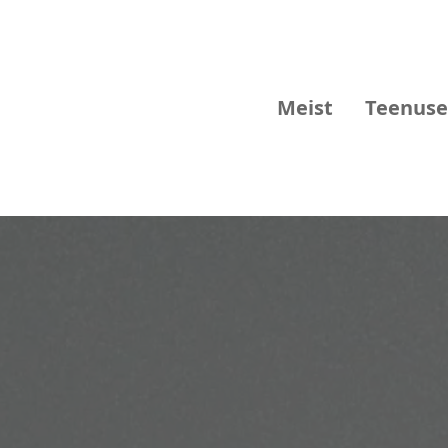
Meist
Teenus