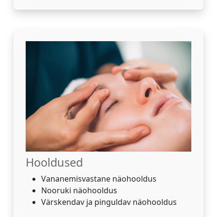
Hooldused
Vananemisvastane näohooldus
Nooruki näohooldus
Värskendav ja pinguldav näohooldus