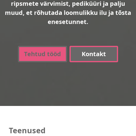
ripsmete värvimist, pediküüri ja palju
muud, et rõhutada loomulikku ilu ja tõsta
enesetunnet.
Tehtud tööd
Kontakt
Teenused