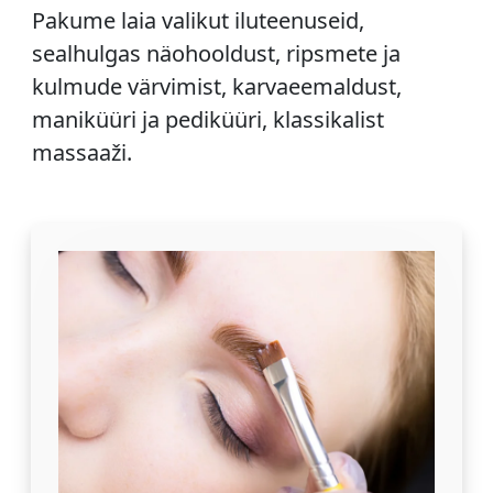
Pakume laia valikut iluteenuseid,
sealhulgas näohooldust, ripsmete ja
kulmude värvimist, karvaeemaldust,
maniküüri ja pediküüri, klassikalist
massaaži.