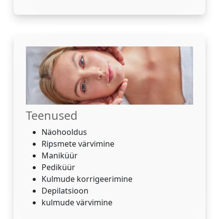
Teenused
Näohooldus
Ripsmete värvimine
Maniküür
Pediküür
Kulmude korrigeerimine
Depilatsioon
kulmude värvimine