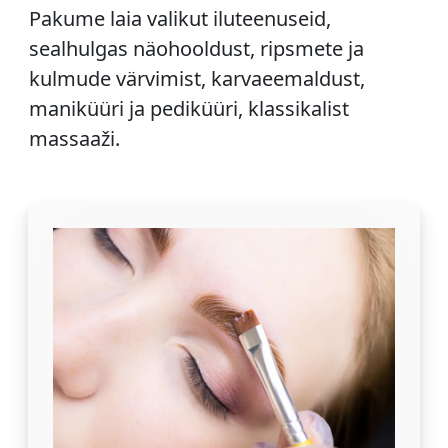
Pakume laia valikut iluteenuseid,
sealhulgas näohooldust, ripsmete ja
kulmude värvimist, karvaeemaldust,
maniküüri ja pediküüri, klassikalist
massaaži.