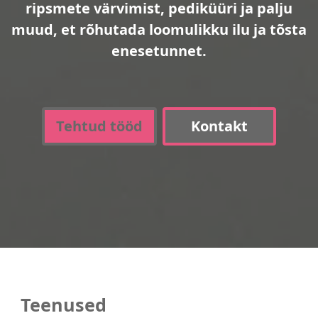
ripsmete värvimist, pediküüri ja palju
muud, et rõhutada loomulikku ilu ja tõsta
enesetunnet.
Tehtud tööd
Kontakt
Teenused