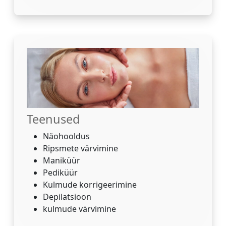
Teenused
Näohooldus
Ripsmete värvimine
Maniküür
Pediküür
Kulmude korrigeerimine
Depilatsioon
kulmude värvimine