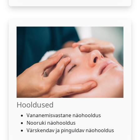
Hooldused
Vananemisvastane näohooldus
Nooruki näohooldus
Värskendav ja pinguldav näohooldus