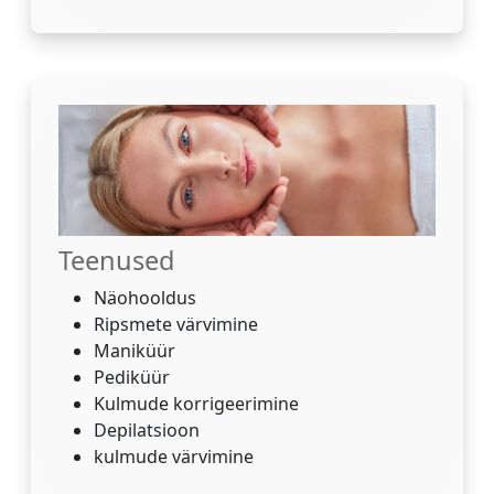
Teenused
Näohooldus
Ripsmete värvimine
Maniküür
Pediküür
Kulmude korrigeerimine
Depilatsioon
kulmude värvimine