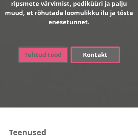
ripsmete värvimist, pediküüri ja palju
muud, et rõhutada loomulikku ilu ja tõsta
enesetunnet.
Tehtud tööd
Kontakt
Teenused