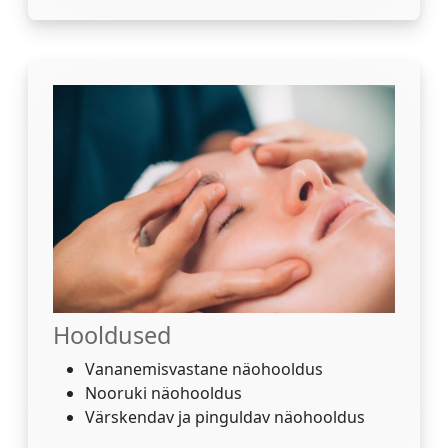
Hooldused
Vananemisvastane näohooldus
Nooruki näohooldus
Värskendav ja pinguldav näohooldus