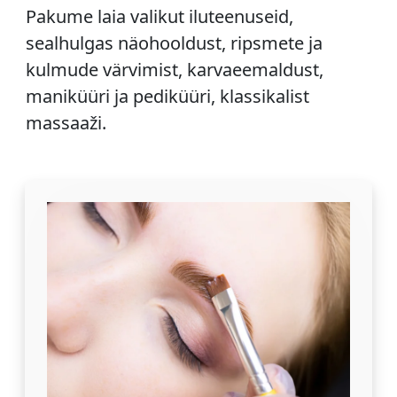
Pakume laia valikut iluteenuseid,
sealhulgas näohooldust, ripsmete ja
kulmude värvimist, karvaeemaldust,
maniküüri ja pediküüri, klassikalist
massaaži.