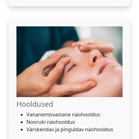
Hooldused
Vananemisvastane näohooldus
Nooruki näohooldus
Värskendav ja pinguldav näohooldus