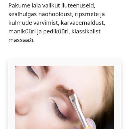
Pakume laia valikut iluteenuseid,
sealhulgas näohooldust, ripsmete ja
kulmude värvimist, karvaeemaldust,
maniküüri ja pediküüri, klassikalist
massaaži.