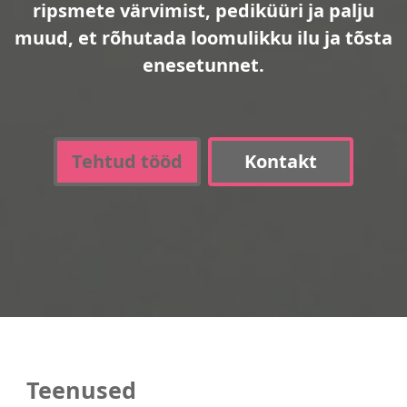
ripsmete värvimist, pediküüri ja palju
muud, et rõhutada loomulikku ilu ja tõsta
enesetunnet.
Tehtud tööd
Kontakt
Teenused