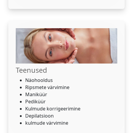
Teenused
Näohooldus
Ripsmete värvimine
Maniküür
Pediküür
Kulmude korrigeerimine
Depilatsioon
kulmude värvimine