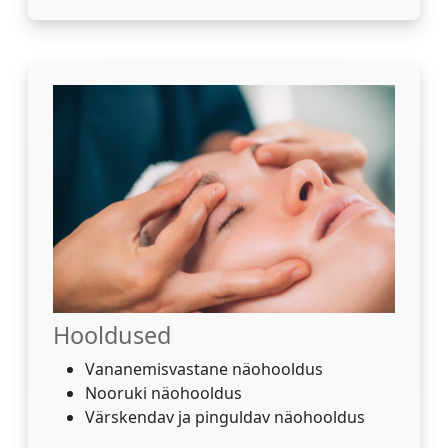
Hooldused
Vananemisvastane näohooldus
Nooruki näohooldus
Värskendav ja pinguldav näohooldus