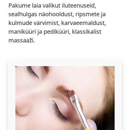
Pakume laia valikut iluteenuseid,
sealhulgas näohooldust, ripsmete ja
kulmude värvimist, karvaeemaldust,
maniküüri ja pediküüri, klassikalist
massaaži.