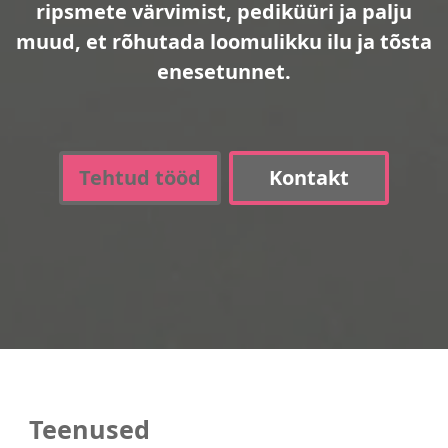
ripsmete värvimist, pediküüri ja palju
muud, et rõhutada loomulikku ilu ja tõsta
enesetunnet.
Tehtud tööd
Kontakt
Teenused