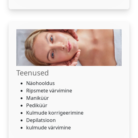
Teenused
Näohooldus
Ripsmete värvimine
Maniküür
Pediküür
Kulmude korrigeerimine
Depilatsioon
kulmude värvimine