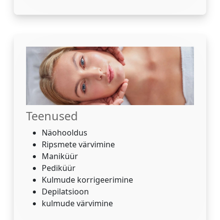
Teenused
Näohooldus
Ripsmete värvimine
Maniküür
Pediküür
Kulmude korrigeerimine
Depilatsioon
kulmude värvimine