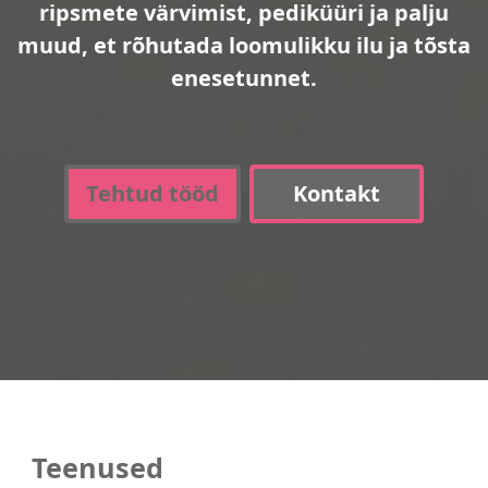
ripsmete värvimist, pediküüri ja palju
muud, et rõhutada loomulikku ilu ja tõsta
enesetunnet.
Tehtud tööd
Kontakt
Teenused