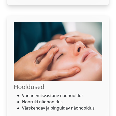
Hooldused
Vananemisvastane näohooldus
Nooruki näohooldus
Värskendav ja pinguldav näohooldus