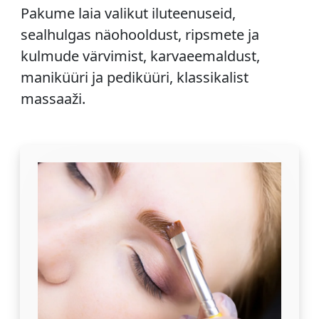
Pakume laia valikut iluteenuseid,
sealhulgas näohooldust, ripsmete ja
kulmude värvimist, karvaeemaldust,
maniküüri ja pediküüri, klassikalist
massaaži.