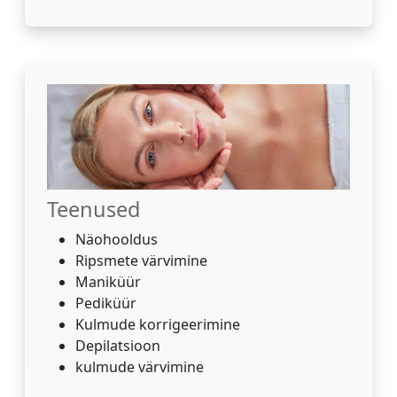
Teenused
Näohooldus
Ripsmete värvimine
Maniküür
Pediküür
Kulmude korrigeerimine
Depilatsioon
kulmude värvimine