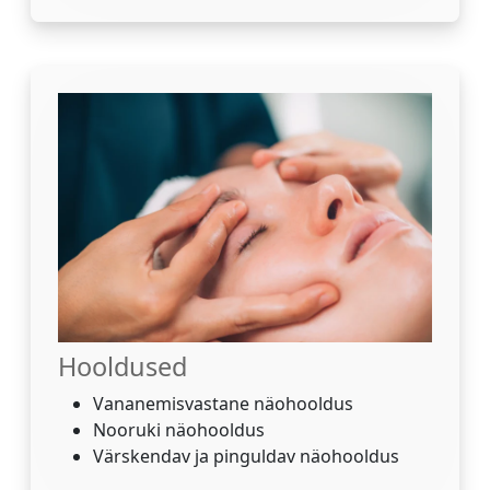
Hooldused
Vananemisvastane näohooldus
Nooruki näohooldus
Värskendav ja pinguldav näohooldus