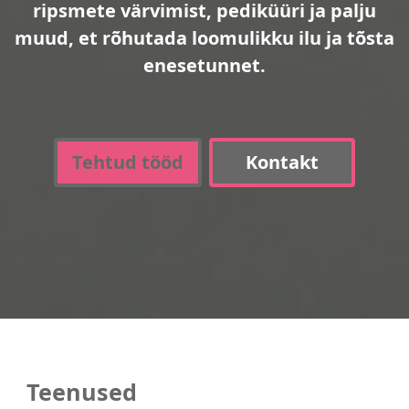
ripsmete värvimist, pediküüri ja palju
muud, et rõhutada loomulikku ilu ja tõsta
enesetunnet.
Tehtud tööd
Kontakt
Teenused