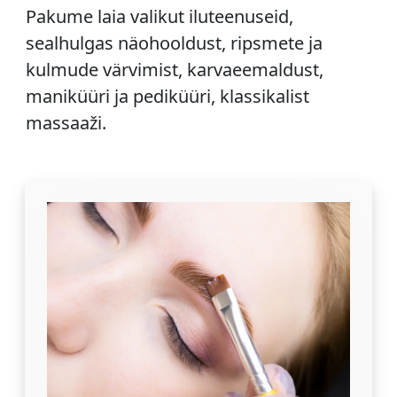
Pakume laia valikut iluteenuseid,
sealhulgas näohooldust, ripsmete ja
kulmude värvimist, karvaeemaldust,
maniküüri ja pediküüri, klassikalist
massaaži.