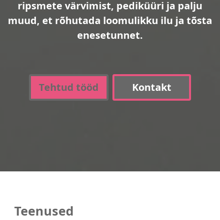
ripsmete värvimist, pediküüri ja palju
muud, et rõhutada loomulikku ilu ja tõsta
enesetunnet.
Tehtud tööd
Kontakt
Teenused