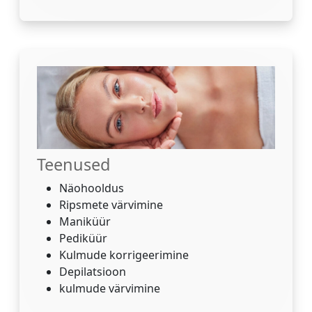
Teenused
Näohooldus
Ripsmete värvimine
Maniküür
Pediküür
Kulmude korrigeerimine
Depilatsioon
kulmude värvimine