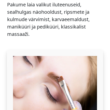
Pakume laia valikut iluteenuseid,
sealhulgas näohooldust, ripsmete ja
kulmude värvimist, karvaeemaldust,
maniküüri ja pediküüri, klassikalist
massaaži.