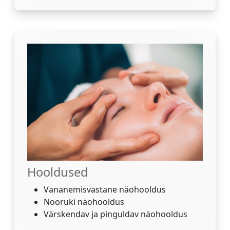
Hooldused
Vananemisvastane näohooldus
Nooruki näohooldus
Värskendav ja pinguldav näohooldus